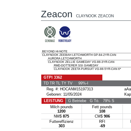
Zeacon
CLAYNOOK ZEACON
BEYOND HI-NOTE
CLAYNOOK ZEEBAH LETCHWORTH GP-84-2YR-CAN
AURORA LETCHWORTH
CLAYNOOK ZELLIE GAMEDAY VG-88-3YR-CAN
RMD-DOTTERER SSI GAMEDAY
CLAYNOOK ZEETA PURSUIT VG-88-5YR-CAN 6*
GTPI 3362
TD TR TL TY TV 99%-I
Reg. #: HOCANM15197313
aAa
Geboren: 11/05/2024
Kap
LEISTUNG
G Betriebe
G Tö.
79% S
Milch pounds
Fett pounds
1200
108
NM$
875
CM$
906
Futtereffizienz
RFI
303
-69