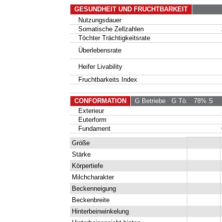
GESUNDHEIT UND FRUCHTBARKEIT
Nutzungsdauer
Somatische Zellzahlen
Töchter Trächtigkeitsrate
Überlebensrate
Heifer Livability
Fruchtbarkeits Index
CONFORMATION
G Betriebe
G Tö.
78% S
Exterieur
Euterform
Fundament
Größe
Stärke
Körpertiefe
Milchcharakter
Beckenneigung
Beckenbreite
Hinterbeinwinkelung