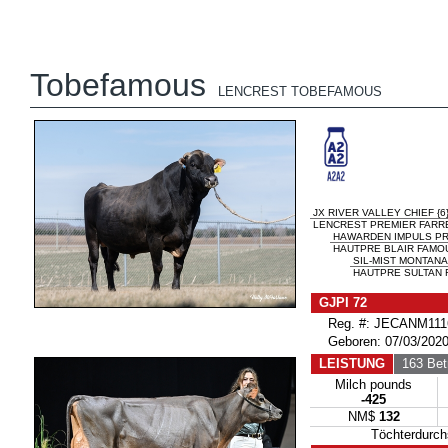
Tobefamous
LENCREST TOBEFAMOUS
JX RIVER VALLEY CHIEF {6
LENCREST PREMIER FARRE
HAWARDEN IMPULS P
HAUTPRE BLAIR FAMOU
SIL-MIST MONTANA 
HAUTPRE SULTAN F
GJPI 72
Reg. #: JECANM111
Geboren: 07/03/202
LEISTUNG
163 Betr
Milch pounds
-425
NM$
132
Töchterdurc