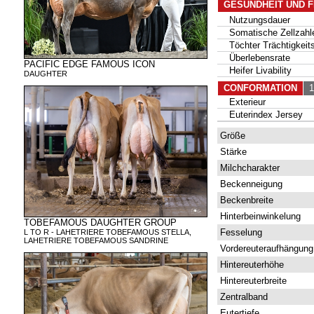
GESUNDHEIT UND 
Nutzungsdauer
Somatische Zellzahl
Töchter Trächtigkeits
Überlebensrate
PACIFIC EDGE FAMOUS ICON
Heifer Livability
DAUGHTER
CONFORMATION
15
Exterieur
Euterindex Jersey
Größe
Stärke
Milchcharakter
Beckenneigung
Beckenbreite
Hinterbeinwinkelung
TOBEFAMOUS DAUGHTER GROUP
Fesselung
L TO R - LAHETRIERE TOBEFAMOUS STELLA,
LAHETRIERE TOBEFAMOUS SANDRINE
Vordereuteraufhängung
Hintereuterhöhe
Hintereuterbreite
Zentralband
Eutertiefe