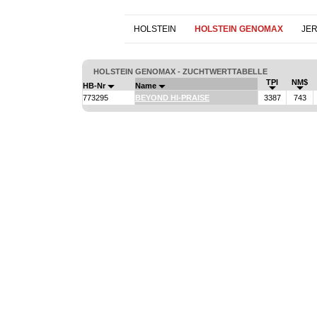
HOLSTEIN
HOLSTEIN GENOMAX
JE
HOLSTEIN GENOMAX - ZUCHTWERTTABELLE
TPI
NM$
HB-Nr
Name
773295
BEYOND HI-PRAISE
3387
743