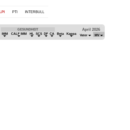
LPI
PTI
INTERBULL
April 2026
GESUNDHEIT
IMM
CALF IMM
HL
SCS
DF
CA
Beta
Kappa
Vater
MV