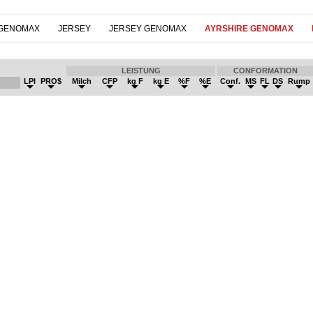
 GENOMAX
JERSEY
JERSEY GENOMAX
AYRSHIRE GENOMAX
LEISTUNG
CONFORMATION
LPI
PRO$
Milch
CFP
kg F
kg E
%F
%E
Conf.
MS
FL
DS
Rump