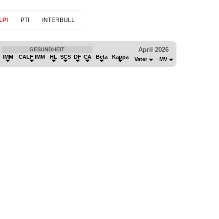
LPI
PTI
INTERBULL
April 2026
GESUNDHEIT
IMM
CALF IMM
HL
SCS
DF
CA
Beta
Kappa
Vater
MV