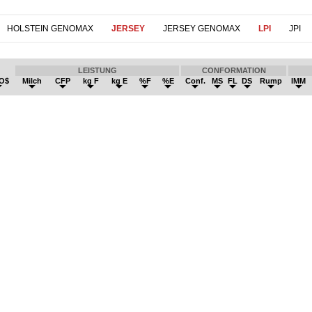
HOLSTEIN GENOMAX
JERSEY
JERSEY GENOMAX
LPI
JPI
LEISTUNG
CONFORMATION
O$
Milch
CFP
kg F
kg E
%F
%E
Conf.
MS
FL
DS
Rump
IMM