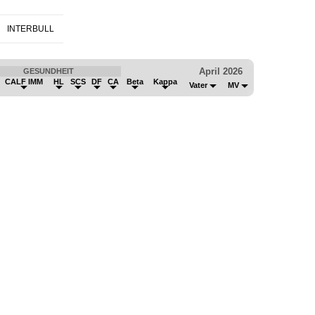
INTERBULL
April 2026
GESUNDHEIT
CALF IMM
HL
SCS
DF
CA
Beta
Kappa
Vater
MV