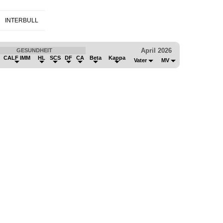
INTERBULL
April 2026
GESUNDHEIT
CALF IMM
HL
SCS
DF
CA
Beta
Kappa
Vater
MV