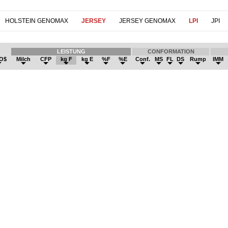
HOLSTEIN GENOMAX
JERSEY
JERSEY GENOMAX
LPI
JPI
LEISTUNG
CONFORMATION
O$
Milch
CFP
kg F
kg E
%F
%E
Conf.
MS
FL
DS
Rump
IMM