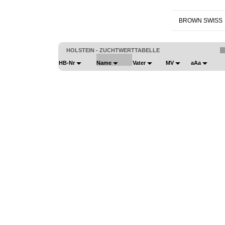
BROWN SWISS
HOLSTEIN - ZUCHTWERTTABELLE
HB-Nr
Name
Vater
MV
aAa