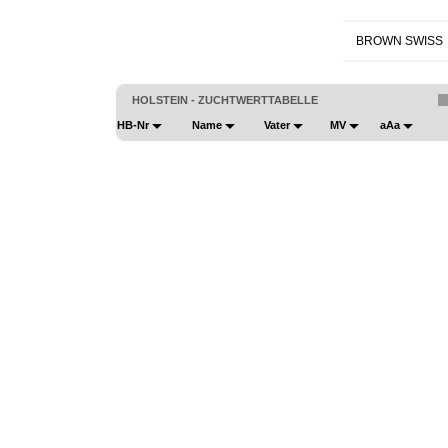
BROWN SWISS
HOLSTEIN - ZUCHTWERTTABELLE
HB-Nr
Name
Vater
MV
aAa