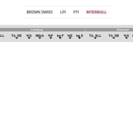
BROWN SWISS
LPI
PTI
INTERBULL
Leistung
Exterieur
ALL
Tö. DE
%S
Milch
%F
kg F
%E
kg E
Tö. ALL
Tö. DE
%S