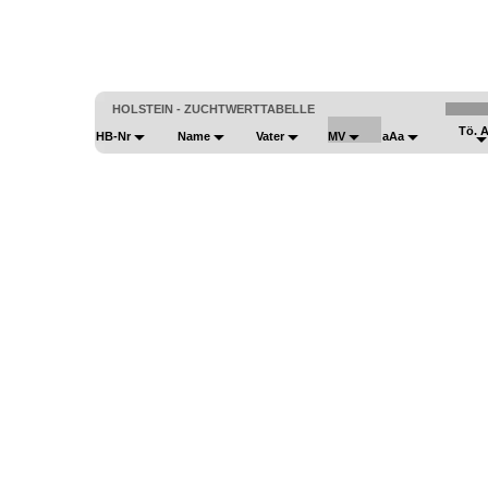
HOLSTEIN - ZUCHTWERTTABELLE
Tö. 
HB-Nr
Name
Vater
MV
aAa