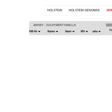
HOLSTEIN
HOLSTEIN GENOMAX
JE
JERSEY - ZUCHTWERTTABELLE
T
HB-Nr
Name
Vater
MV
aAa