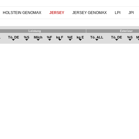
HOLSTEIN GENOMAX
JERSEY
JERSEY GENOMAX
LPI
JPI
Leistung
Exterieur
L
Tö. DE
%S
Milch
%F
kg F
%E
kg E
Tö. ALL
Tö. DE
%S
M