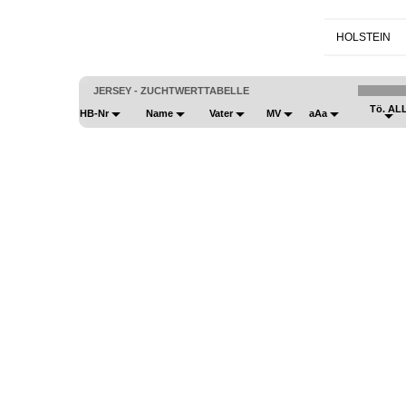
HOLSTEIN
JERSEY - ZUCHTWERTTABELLE
Tö. AL
HB-Nr
Name
Vater
MV
aAa