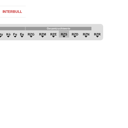
INTERBULL
Gesamtzuchtwerte
ty
Kö
Fu
Eu
RZG
RZM
RZE
RZS
RZD
RZN
RZR