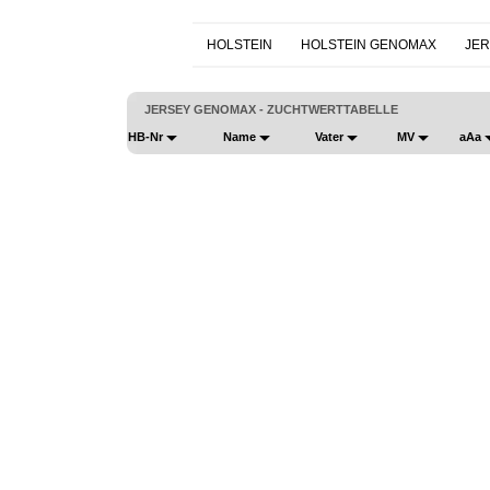
HOLSTEIN
HOLSTEIN GENOMAX
JER
JERSEY GENOMAX - ZUCHTWERTTABELLE
HB-Nr
Name
Vater
MV
aAa