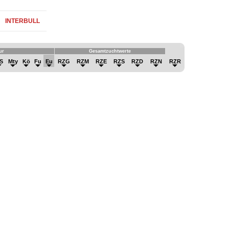
INTERBULL
ur
Gesamtzuchtwerte
S
Mty
Kö
Fu
Eu
RZG
RZM
RZE
RZS
RZD
RZN
RZR