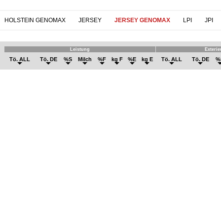
HOLSTEIN GENOMAX
JERSEY
JERSEY GENOMAX
LPI
JPI
Leistung
Exterie
Tö. ALL
Tö. DE
%S
Milch
%F
kg F
%E
kg E
Tö. ALL
Tö. DE
%