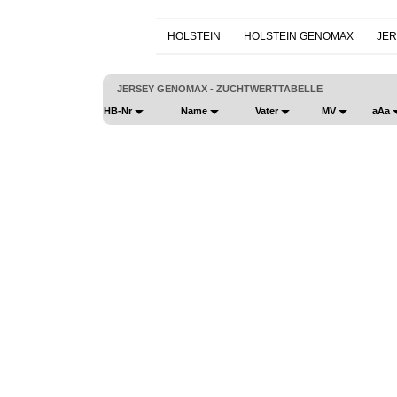
HOLSTEIN
HOLSTEIN GENOMAX
JER
JERSEY GENOMAX - ZUCHTWERTTABELLE
HB-Nr
Name
Vater
MV
aAa