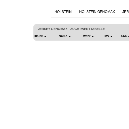
HOLSTEIN
HOLSTEIN GENOMAX
JER
JERSEY GENOMAX - ZUCHTWERTTABELLE
HB-Nr
Name
Vater
MV
aAa