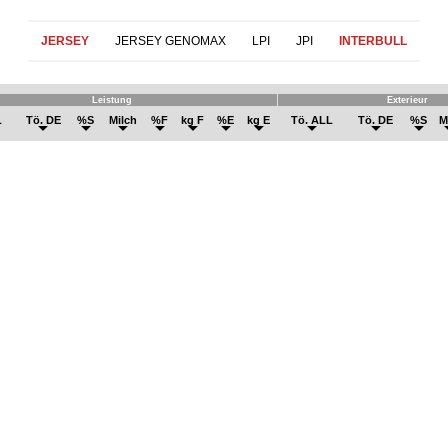
JERSEY
JERSEY GENOMAX
LPI
JPI
INTERBULL
Leistung
Exterieur
L
Tö. DE
%S
Milch
%F
kg F
%E
kg E
Tö. ALL
Tö. DE
%S
M