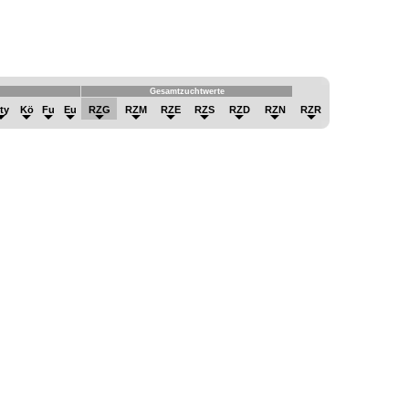
Gesamtzuchtwerte
ty
Kö
Fu
Eu
RZG
RZM
RZE
RZS
RZD
RZN
RZR