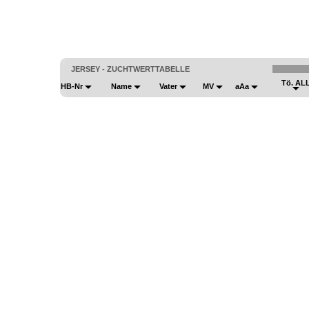
JERSEY - ZUCHTWERTTABELLE
Tö. AL
HB-Nr
Name
Vater
MV
aAa