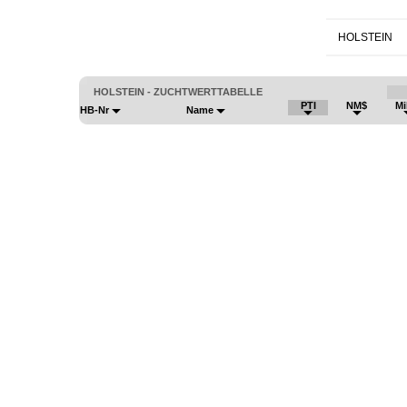
HOLSTEIN
HOLSTEIN - ZUCHTWERTTABELLE
PTI
NM$
Mi
HB-Nr
Name