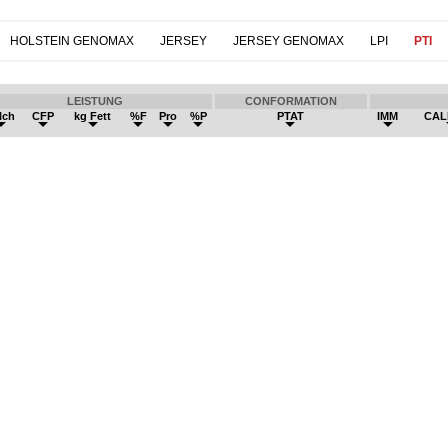
HOLSTEIN GENOMAX
JERSEY
JERSEY GENOMAX
LPI
PTI
LEISTUNG
CONFORMATION
lch
CFP
kg Fett
%F
Pro
%P
PTAT
IMM
CAL