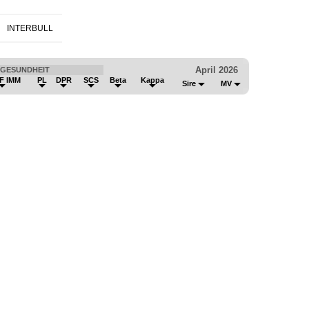
INTERBULL
April 2026
GESUNDHEIT
F IMM
PL
DPR
SCS
Beta
Kappa
Sire
MV