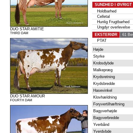
SUNDHED I ØVRIGT
Holdbarhed
Celletal
Hunlig Frugtbarhed
Ungdyr overlevelse
DUO STAR AMITIE
THIRD DAM
EKSTERIØR
61 Bes
PTAT
Højde
Styrke
Krobsdybde
Malkepræg
Krydsretning
Krydsbredde
Hasevinkel
DUO STAR AMOUR
Klovhældning
FOURTH DAM
Foryvertilhæftning
Bagyverhøjde
Bagyverbredde
Yverbånd
Yverdybde