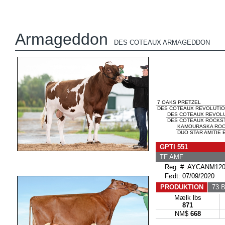
Armageddon
DES COTEAUX ARMAGEDDON
7 OAKS PRETZEL
DES COTEAUX REVOLUTION
DES COTEAUX REVOL
DES COTEAUX ROCKST
KAMOURASKA ROC
DUO STAR AMITIE E
GPTI 551
TF AMF
Reg. #: AYCANM120
Født: 07/09/2020
PRODUKTION
73 B
Mælk lbs
871
NM$
668