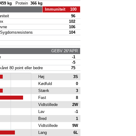
459 kg
Protein
366 kg
Immuniteit 100
iteit
96
ex
102
vne
106
Sygdomsresistens
104
GEBV 26*APR
e
-1
-5
ret 80 point eller bedre
75
Høj
3S
Kødfuld
0
Stærk
3
Fast
8
Vidtstillede
2W
Lav
-1
Bred
1
Vidtstillede
9W
Lang
6L