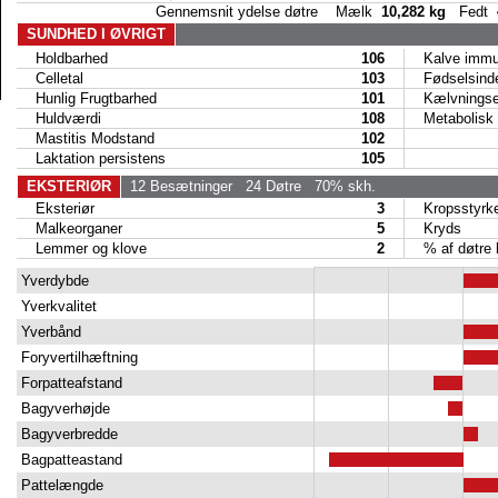
Gennemsnit ydelse døtre Mælk
10,282 kg
Fedt
SUNDHED I ØVRIGT
Holdbarhed
106
Kalve immun
Celletal
103
Fødselsind
Hunlig Frugtbarhed
101
Kælvningse
Huldværdi
108
Metabolisk 
Mastitis Modstand
102
Laktation persistens
105
EKSTERIØR
12 Besætninger
24 Døtre
70% skh.
Eksteriør
3
Kropsstyrk
Malkeorganer
5
Kryds
Lemmer og klove
2
% af døtre kå
Yverdybde
Yverkvalitet
Yverbånd
Foryvertilhæftning
Forpatteafstand
Bagyverhøjde
Bagyverbredde
Bagpatteastand
Pattelængde