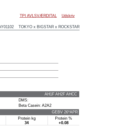
TPI AVLSVÆRDITAL
Udskriv
AY01102 TOKYO x BIGSTAR x ROCKSTAR
AH1F AH2F AHCC
DMS:
Beta Casein: A2A2
GEBV 26*APR
Protein kg
Protein %
34
+0.08