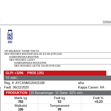
O
0200
VR MALBACK TUOMI TOKYO
DES ROCHES BIGSTAR DOLCE EX-90-4YR-CAN
KAMOURASKA BIGSTAR
DES ROCHES LUCKY
KAMOURASKA ROCKSTAR
DES ROCHES LIETTE VG-85-5YR-CAN
GLPI +3296 PRO$ 1351
TF AMC
Reg. #: AYCANM120415198
aAa:
Født: 06/22/2020
Kappa Casein: AA
PRODUKTION
15 Besætninger
31 Døtre
82% skh.
Mælk kg
Fedt kg
Fedt %
782
53
+0.23
Malketid
Temperament
106
99