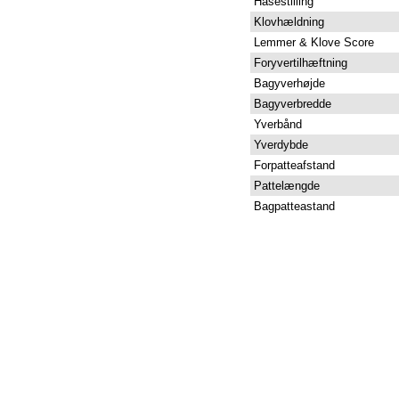
Hasestilling
Klovhældning
Lemmer & Klove Score
Foryvertilhæftning
Bagyverhøjde
Bagyverbredde
Yverbånd
Yverdybde
Forpatteafstand
Pattelængde
Bagpatteastand