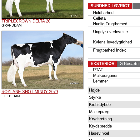
SUNDHED I ØVRIGT
Holdbarhed
Celletal
TRIPLECROWN DELTA 26
Hunlig Frugtbarhed
GRANDDAM
Ungdyr overlevelse
Kviens levedygtighed
Frugtbarhed Index
EKSTERIØR
G Besætni
PTAT
Malkeorganer
Lemmer
Højde
ROYLANE SHOT MINDY 2079
FIFTH DAM
Styrke
Krobsdybde
Malkepræg
Krydsretning
Krydsbredde
Hasevinkel