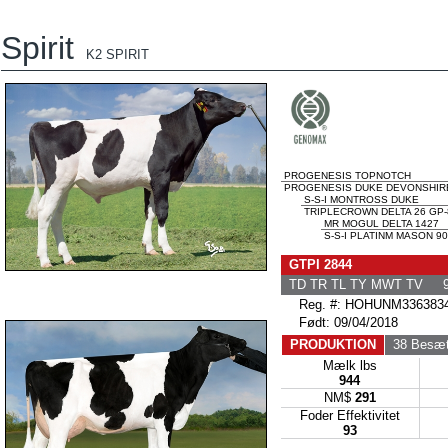
Spirit
K2 SPIRIT
PROGENESIS TOPNOTCH
PROGENESIS DUKE DEVONSHIRE
S-S-I MONTROSS DUKE
TRIPLECROWN DELTA 26 GP-8
MR MOGUL DELTA 1427
S-S-I PLATINM MASON 90
GTPI 2844
TD TR TL TY MWT TV 9
Reg. #: HOHUNM3363834
Født: 09/04/2018
PRODUKTION
38 Besæt
Mælk lbs
944
NM$
291
Foder Effektivitet
93