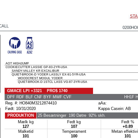
STA
CALL
0200HO
AOT HIGHJUMP
COOKIECUTTER LASSIE GP-83-2YR-USA
SANDY-VALLEY KR EXCALIBUR
QUIET-BROOK-D YODER LASSLY EX-91-5YR-USA
WOODCREST MOGUL YODER
QUIET-BROOK-D 1STCL LASS VG-87-3YR-USA
GMACE LPI +3321 PRO$ 1740
DPF RDF BLF CNF BYF MWF CVF
HH1F 
Reg. #: HO840M3212874410
aAa:
Født: 10/31/2020
Kappa Casein: AB
PRODUKTION
25 Besætninger
190 Døtre
92% skh.
Mælk kg
Fedt kg
Fedt %
127
107
+0.89
Malketid
Temperament
Metan effektiv
101
100
101