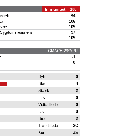
Immuniteit 100
iteit
94
ex
106
vne
105
Sygdomsresistens
97
105
GMACE 26*APR
e
-1
0
Dyb
0
Blød
4
Stærk
2
Løs
0
Vidtstillede
0
Lav
0
Bred
2
Tætstillede
2C
Kort
3S