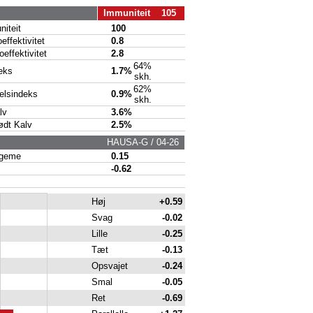
Immuniteit 105
iteit
100
ffektivitet
0.8
ffektivitet
2.8
64%
eks
1.7%
skh.
62%
lsindeks
0.9%
skh.
lv
3.6%
dt Kalv
2.5%
HAUSA-G / 04-26
geme
0.15
-0.62
Høj
+0.59
Svag
-0.02
Lille
-0.25
Tæt
-0.13
Opsvajet
-0.24
Smal
-0.05
Ret
-0.69