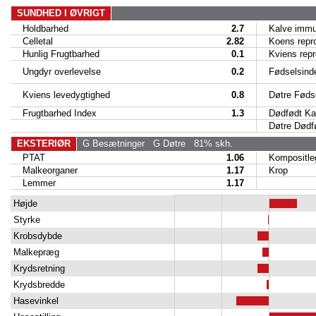
SUNDHED I ØVRIGT
Holdbarhed
2.7
Kalve immun
Celletal
2.82
Koens reproe
Hunlig Frugtbarhed
0.1
Kviens reproe
Ungdyr overlevelse
0.2
Fødselsind
Kviens levedygtighed
0.8
Døtre Fødse
Frugtbarhed Index
1.3
Dødfødt Ka
Døtre Dødfø
EKSTERIØR
G Besætninger
G Døtre
81% skh.
PTAT
1.06
Kompositle
Malkeorganer
1.17
Krop
Lemmer
1.17
Højde
Styrke
Krobsdybde
Malkepræg
Krydsretning
Krydsbredde
Hasevinkel