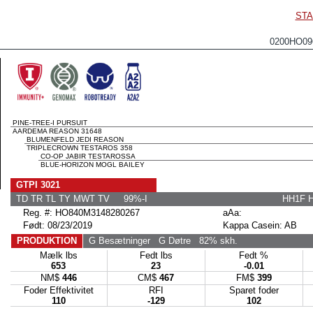
STA
0200HO0
PINE-TREE-I PURSUIT
AARDEMA REASON 31648
BLUMENFELD JEDI REASON
TRIPLECROWN TESTAROS 358
CO-OP JABIR TESTAROSSA
BLUE-HORIZON MOGL BAILEY
GTPI 3021
TD TR TL TY MWT TV 99%-I
HH1F 
Reg. #: HO840M3148280267
aAa:
Født: 08/23/2019
Kappa Casein: AB
PRODUKTION
G Besætninger
G Døtre
82% skh.
Mælk lbs
Fedt lbs
Fedt %
653
23
-0.01
NM$
446
CM$
467
FM$
399
Foder Effektivitet
RFI
Sparet foder
110
-129
102