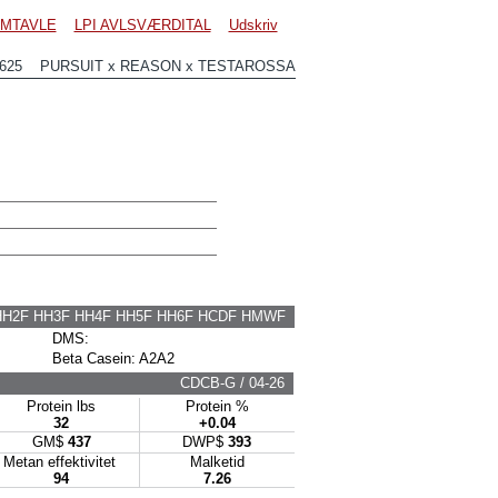
MTAVLE
LPI AVLSVÆRDITAL
Udskriv
9625 PURSUIT x REASON x TESTAROSSA
HH2F HH3F HH4F HH5F HH6F HCDF HMWF
DMS:
Beta Casein: A2A2
CDCB-G / 04-26
Protein lbs
Protein %
32
+0.04
GM$
437
DWP$
393
Metan effektivitet
Malketid
94
7.26