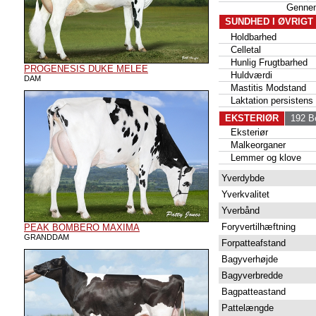
Genne
SUNDHED I ØVRIGT
Holdbarhed
Celletal
Hunlig Frugtbarhed
PROGENESIS DUKE MELEE
Huldværdi
DAM
Mastitis Modstand
Laktation persistens
EKSTERIØR
192 Be
Eksteriør
Malkeorganer
Lemmer og klove
Yverdybde
Yverkvalitet
Yverbånd
Foryvertilhæftning
PEAK BOMBERO MAXIMA
GRANDDAM
Forpatteafstand
Bagyverhøjde
Bagyverbredde
Bagpatteastand
Pattelængde