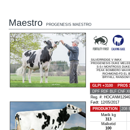
Maestro
PROGENESIS MAESTRO
SILVERRIDGE V IMAX
PROGENESIS DUKE MELEE 
S-S-I MONTROSS DUKE
PEAK BOMBERO MAXIM
RICHMOND-FD EL
BRYHILL RANSOM M
GLPI +3100 PRO$ 
DPF RDF BLF CNF X
Reg. #: HOCANM1294
Født: 12/05/2017
PRODUKTION
208 
Mælk kg
313
Malketid
100