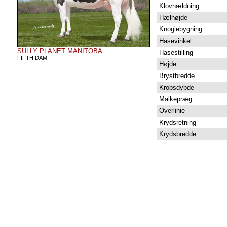
Klovhældning
Hælhøjde
Knoglebygning
Hasevinkel
SULLY PLANET MANITOBA
Hasestilling
FIFTH DAM
Højde
Brystbredde
Krobsdybde
Malkepræg
Overlinie
Krydsretning
Krydsbredde