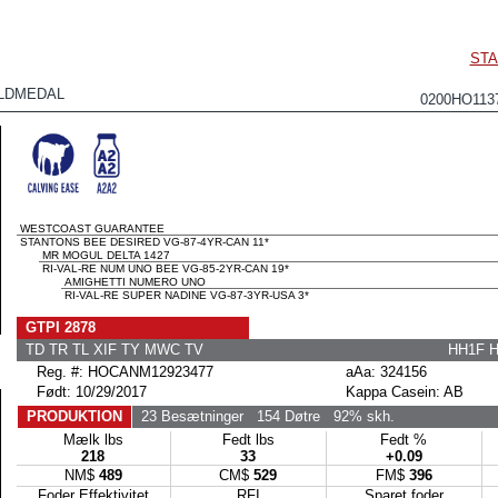
STA
LDMEDAL
0200HO11
WESTCOAST GUARANTEE
STANTONS BEE DESIRED VG-87-4YR-CAN 11*
MR MOGUL DELTA 1427
RI-VAL-RE NUM UNO BEE VG-85-2YR-CAN 19*
AMIGHETTI NUMERO UNO
RI-VAL-RE SUPER NADINE VG-87-3YR-USA 3*
GTPI 2878
TD TR TL XIF TY MWC TV
HH1F 
Reg. #: HOCANM12923477
aAa: 324156
Født: 10/29/2017
Kappa Casein: AB
PRODUKTION
23 Besætninger
154 Døtre
92% skh.
Mælk lbs
Fedt lbs
Fedt %
218
33
+0.09
NM$
489
CM$
529
FM$
396
Foder Effektivitet
RFI
Sparet foder