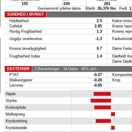
155
-109
281
Gennemsnit ydelse døtre Mælk
26,376 lbs
Fedt
1
SUNDHED I ØVRIGT
Holdbarhed
2.5
Kalve immun
Celletal
2.85
Koens reproe
Hunlig Frugtbarhed
1.3
Kviens reproe
Ungdyr overlevelse
-1.3
Fødselsind
Kviens levedygtighed
0.7
Døtre Fødse
Frugtbarhed Index
1.4
Dødfødt Ka
Døtre Dødfø
EKSTERIØR
3 Besætninger
34 Døtre
85% skh.
PTAT
-0.27
Kompositle
Malkeorganer
-0.20
Krop
Lemmer
-0.85
Højde
Styrke
Krobsdybde
Malkepræg
Krydsretning
Krydsbredde