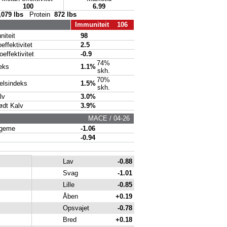
100
6.99
,079 lbs
Protein
872 lbs
Immuniteit 106
iteit
98
ffektivitet
2.5
ffektivitet
-0.9
74%
eks
1.1%
skh.
70%
lsindeks
1.5%
skh.
lv
3.0%
dt Kalv
3.9%
MACE / 04-26
geme
-1.06
-0.94
Lav
-0.88
Svag
-1.01
Lille
-0.85
Åben
+0.19
Opsvajet
-0.78
Bred
+0.18