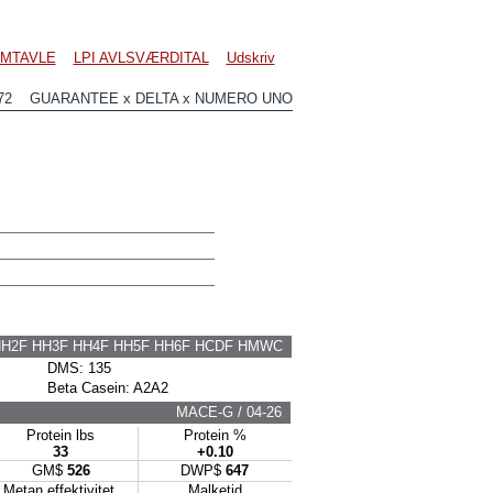
MTAVLE
LPI AVLSVÆRDITAL
Udskriv
372 GUARANTEE x DELTA x NUMERO UNO
HH2F HH3F HH4F HH5F HH6F HCDF HMWC
DMS: 135
Beta Casein: A2A2
MACE-G / 04-26
Protein lbs
Protein %
33
+0.10
GM$
526
DWP$
647
Metan effektivitet
Malketid