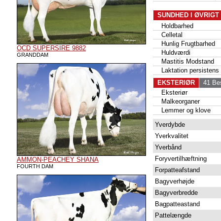
SUNDHED I ØVRIGT
Holdbarhed
Celletal
Hunlig Frugtbarhed
OCD SUPERSIRE 9882
Huldværdi
GRANDDAM
Mastitis Modstand
Laktation persistens
EKSTERIØR
41 Bes
Eksteriør
Malkeorganer
Lemmer og klove
Yverdybde
Yverkvalitet
Yverbånd
Foryvertilhæftning
AMMON-PEACHEY SHANA
FOURTH DAM
Forpatteafstand
Bagyverhøjde
Bagyverbredde
Bagpatteastand
Pattelængde