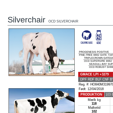
Silverchair
OCD SILVERCHAIR
PROGENESIS POSITIVE
PINE-TREE 9882 GATE 734
TRIPLECROWN GATED
OCD SUPERSIRE 9882 
SEAGULL-BAY SUP
OCD ROBUST SHIM
GMACE LPI +3279 
DPF RDF BLF CNF B
Reg. #: HO840M31997
Født: 12/04/2018
PRODUKTION
103 
Mælk kg
118
Malketid
102