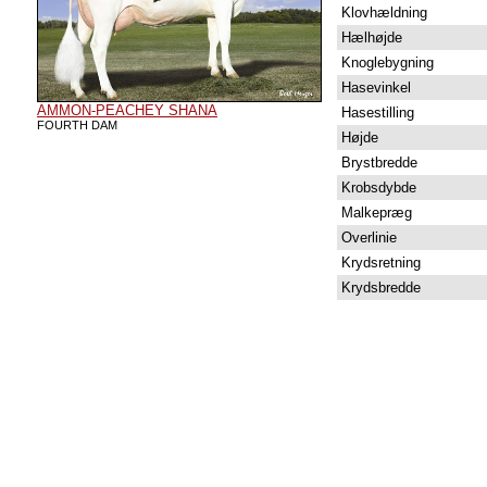
Klovhældning
Hælhøjde
Knoglebygning
Hasevinkel
AMMON-PEACHEY SHANA
Hasestilling
FOURTH DAM
Højde
Brystbredde
Krobsdybde
Malkepræg
Overlinie
Krydsretning
Krydsbredde