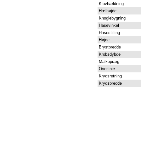
Klovhældning
Hælhøjde
Knoglebygning
Hasevinkel
Hasestilling
Højde
Brystbredde
Krobsdybde
Malkepræg
Overlinie
Krydsretning
Krydsbredde