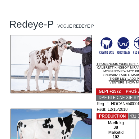
Redeye-P
VOGUE REDEYE P
PROGENESIS WEBSTER-P 
CALBRETT KINGBOY MIRAND
MORNINGVIEW MCC K
SNOWBIZ LADD P MARS
TIGER-LILY LADD 
VENTURE SNOW MUS
GLPI +2972 PRO$ 
DPF BLF CNF XIF B
Reg. #: HOCANM4000
Født: 12/15/2018
PRODUKTION
431 
Mælk kg
38
Malketid
102