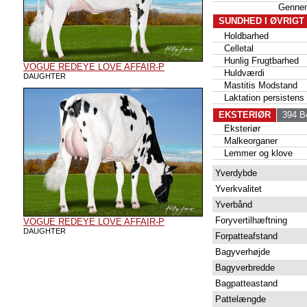
Genne
SUNDHED I ØVRIGT
Holdbarhed
Celletal
Hunlig Frugtbarhed
VOGUE REDEYE LOVE AFFAIR-P
Huldværdi
DAUGHTER
Mastitis Modstand
Laktation persistens
EKSTERIØR
394 Be
Eksteriør
Malkeorganer
Lemmer og klove
Yverdybde
Yverkvalitet
Yverbånd
Foryvertilhæftning
VOGUE REDEYE LOVE AFFAIR-P
DAUGHTER
Forpatteafstand
Bagyverhøjde
Bagyverbredde
Bagpatteastand
Pattelængde