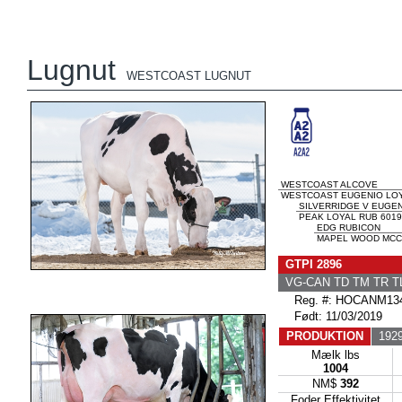
Lugnut
WESTCOAST LUGNUT
WESTCOAST ALCOVE
WESTCOAST EUGENIO LOYA
SILVERRIDGE V EUGE
PEAK LOYAL RUB 6019
EDG RUBICON
MAPEL WOOD MCCU
GTPI 2896
VG-CAN TD TM TR T
Reg. #: HOCANM134
Født: 11/03/2019
PRODUKTION
1929
Mælk lbs
1004
NM$
392
Foder Effektivitet