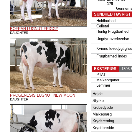
179
Gennems
SUNDHED I ØVRIGT
Holdbarhed
Celletal
BOFRAN LUGNUT FRIGGY
Hunlig Frugtbarhed
DAUGHTER
Ungdyr overlevelse
Kviens levedygtighe
Frugtbarhed Index
EKSTERIØR
1396 B
PTAT
Malkeorganer
Lemmer
Højde
PROGENESIS LUGNUT NEW MOON
DAUGHTER
Styrke
Krobsdybde
Malkepræg
Krydsretning
Krydsbredde