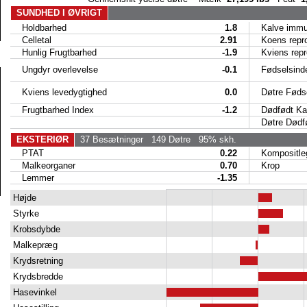
SUNDHED I ØVRIGT
Holdbarhed
1.8
Kalve immun
Celletal
2.91
Koens reproe
Hunlig Frugtbarhed
-1.9
Kviens reproe
Ungdyr overlevelse
-0.1
Fødselsind
Kviens levedygtighed
0.0
Døtre Fødse
Frugtbarhed Index
-1.2
Dødfødt Ka
Døtre Dødfø
EKSTERIØR
37 Besætninger
149 Døtre
95% skh.
PTAT
0.22
Kompositle
Malkeorganer
0.70
Krop
Lemmer
-1.35
Højde
Styrke
Krobsdybde
Malkepræg
Krydsretning
Krydsbredde
Hasevinkel