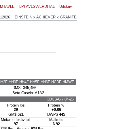
MTAVLE
LPI AVLSVÆRDITAL
Udskriv
12026 EINSTEIN x ACHIEVER x GRANITE
HH2F HH3F HH4F HH5F HH6F HCDF HMWF
DMS: 345,456
Beta Casein: A1A2
CDCB-G / 04-26
Protein lbs
Protein %
29
+0.06
GM$
521
DWP$
445
Metan effektivitet
Malketid
97
6.92
,238 lbs
Protein
924 lbs