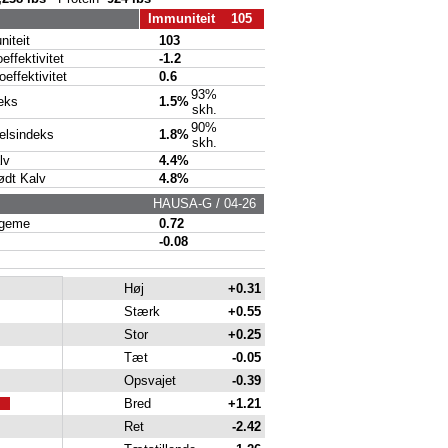
Immuniteit 105
iteit
103
ffektivitet
-1.2
ffektivitet
0.6
93%
eks
1.5%
skh.
90%
lsindeks
1.8%
skh.
lv
4.4%
dt Kalv
4.8%
HAUSA-G / 04-26
geme
0.72
-0.08
Høj
+0.31
Stærk
+0.55
Stor
+0.25
Tæt
-0.05
Opsvajet
-0.39
Bred
+1.21
Ret
-2.42