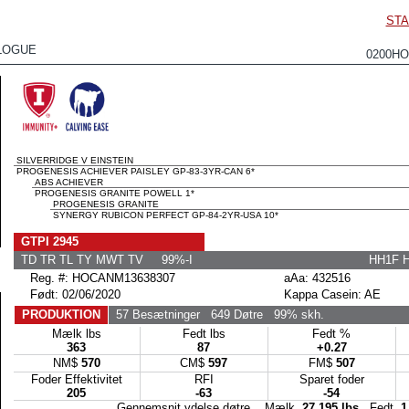
STA
LOGUE
0200HO
SILVERRIDGE V EINSTEIN
PROGENESIS ACHIEVER PAISLEY GP-83-3YR-CAN 6*
ABS ACHIEVER
PROGENESIS GRANITE POWELL 1*
PROGENESIS GRANITE
SYNERGY RUBICON PERFECT GP-84-2YR-USA 10*
GTPI 2945
TD TR TL TY MWT TV 99%-I
HH1F 
Reg. #: HOCANM13638307
aAa: 432516
Født: 02/06/2020
Kappa Casein: AE
PRODUKTION
57 Besætninger
649 Døtre
99% skh.
Mælk lbs
Fedt lbs
Fedt %
363
87
+0.27
NM$
570
CM$
597
FM$
507
Foder Effektivitet
RFI
Sparet foder
205
-63
-54
Gennemsnit ydelse døtre Mælk
27,195 lbs
Fedt
1