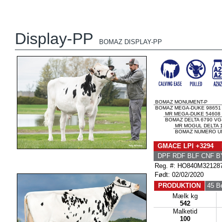
Display-PP
BOMAZ DISPLAY-PP
BOMAZ MONUMENT-P
BOMAZ MEGA-DUKE 98651
MR MEGA-DUKE 54608
BOMAZ DELTA 6790 VG
MR MOGUL DELTA 
BOMAZ NUMERO UN
GMACE LPI +3294 
DPF RDF BLF CNF B
Reg. #: HO840M32128
Født: 02/02/2020
PRODUKTION
45 B
Mælk kg
542
Malketid
100