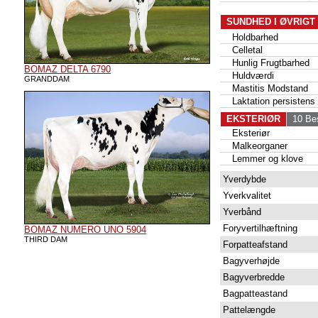
SUNDHED I ØVRIGT
Holdbarhed
Celletal
Hunlig Frugtbarhed
BOMAZ DELTA 6790
Huldværdi
GRANDDAM
Mastitis Modstand
Laktation persistens
EKSTERIØR
10 Bes
Eksteriør
Malkeorganer
Lemmer og klove
Yverdybde
Yverkvalitet
Yverbånd
Foryvertilhæftning
BOMAZ NUMERO UNO 5904
THIRD DAM
Forpatteafstand
Bagyverhøjde
Bagyverbredde
Bagpatteastand
Pattelængde