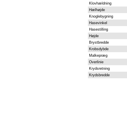
Klovhældning
Hælhøjde
Knoglebygning
Hasevinkel
Hasestilling
Højde
Brystbredde
Krobsdybde
Malkepræg
Overlinie
Krydsretning
Krydsbredde