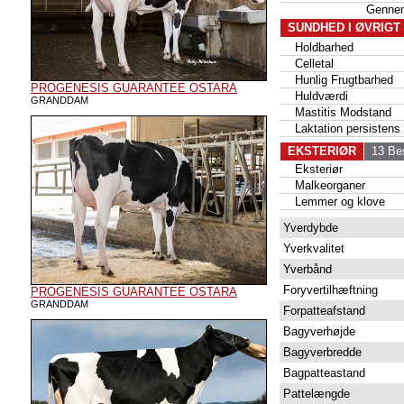
Genne
SUNDHED I ØVRIGT
Holdbarhed
Celletal
Hunlig Frugtbarhed
PROGENESIS GUARANTEE OSTARA
Huldværdi
GRANDDAM
Mastitis Modstand
Laktation persistens
EKSTERIØR
13 Bes
Eksteriør
Malkeorganer
Lemmer og klove
Yverdybde
Yverkvalitet
Yverbånd
Foryvertilhæftning
PROGENESIS GUARANTEE OSTARA
GRANDDAM
Forpatteafstand
Bagyverhøjde
Bagyverbredde
Bagpatteastand
Pattelængde