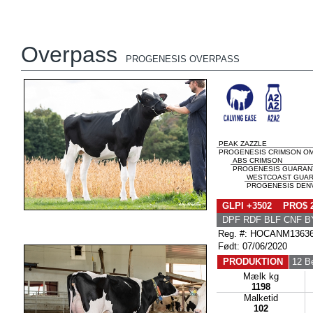
Overpass
PROGENESIS OVERPASS
PEAK ZAZZLE
PROGENESIS CRIMSON OM
ABS CRIMSON
PROGENESIS GUARANTE
WESTCOAST GUAR
PROGENESIS DENV
GLPI +3502 PRO$ 
DPF RDF BLF CNF B
Reg. #: HOCANM1363
Født: 07/06/2020
PRODUKTION
12 B
Mælk kg
1198
Malketid
102