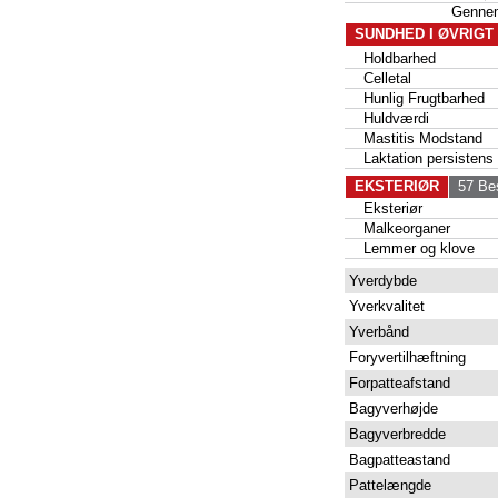
Genne
SUNDHED I ØVRIGT
Holdbarhed
Celletal
Hunlig Frugtbarhed
Huldværdi
Mastitis Modstand
Laktation persistens
EKSTERIØR
57 Bes
Eksteriør
Malkeorganer
Lemmer og klove
Yverdybde
Yverkvalitet
Yverbånd
Foryvertilhæftning
Forpatteafstand
Bagyverhøjde
Bagyverbredde
Bagpatteastand
Pattelængde