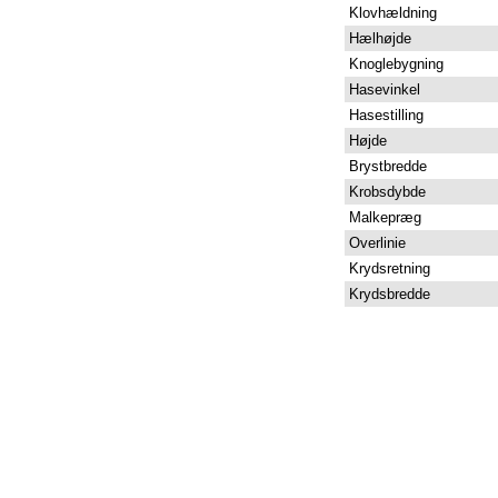
Klovhældning
Hælhøjde
Knoglebygning
Hasevinkel
Hasestilling
Højde
Brystbredde
Krobsdybde
Malkepræg
Overlinie
Krydsretning
Krydsbredde