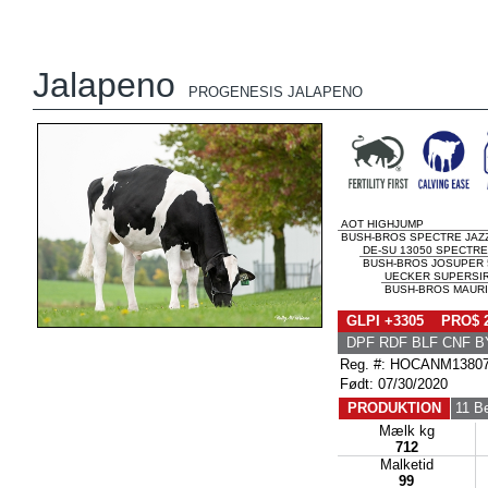
Jalapeno
PROGENESIS JALAPENO
AOT HIGHJUMP
BUSH-BROS SPECTRE JAZZ 
DE-SU 13050 SPECTRE
BUSH-BROS JOSUPER 
UECKER SUPERSI
BUSH-BROS MAURI
GLPI +3305 PRO$ 
DPF RDF BLF CNF B
Reg. #: HOCANM1380
Født: 07/30/2020
PRODUKTION
11 Be
Mælk kg
712
Malketid
99