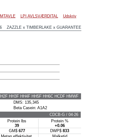
MTAVLE
LPI AVLSVÆRDITAL
Udskriv
86 ZAZZLE x TIMBERLAKE x GUARANTEE
HH2F HH3F HH4F HH5F HH6C HCDF HMWF
DMS: 135,345
Beta Casein: A1A2
CDCB-G / 04-26
Protein lbs
Protein %
39
+0.06
GM$
677
DWP$
833
Metan effektivitet
Malketid