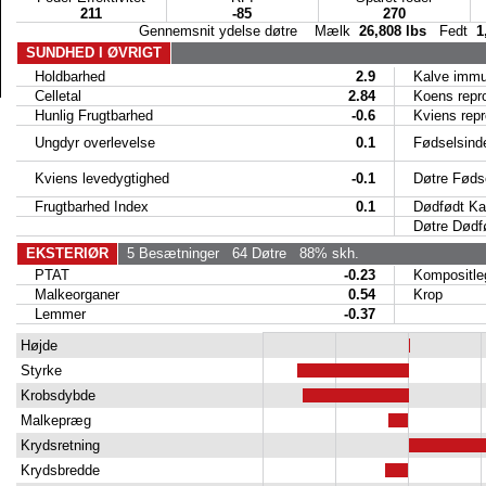
211
-85
270
Gennemsnit ydelse døtre Mælk
26,808 lbs
Fedt
1
SUNDHED I ØVRIGT
Holdbarhed
2.9
Kalve immun
Celletal
2.84
Koens reproe
Hunlig Frugtbarhed
-0.6
Kviens reproe
Ungdyr overlevelse
0.1
Fødselsind
Kviens levedygtighed
-0.1
Døtre Fødse
Frugtbarhed Index
0.1
Dødfødt Ka
Døtre Dødfø
EKSTERIØR
5 Besætninger
64 Døtre
88% skh.
PTAT
-0.23
Kompositle
Malkeorganer
0.54
Krop
Lemmer
-0.37
Højde
Styrke
Krobsdybde
Malkepræg
Krydsretning
Krydsbredde