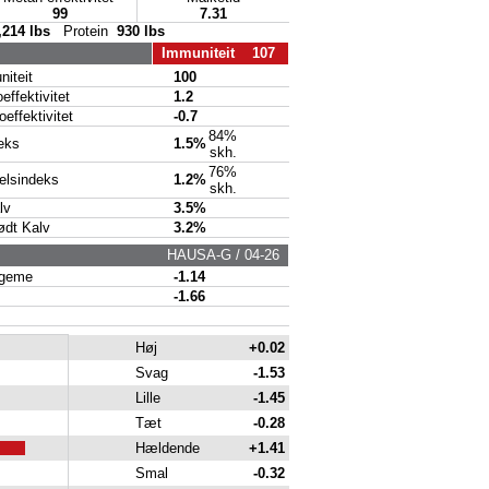
99
7.31
,214 lbs
Protein
930 lbs
Immuniteit 107
iteit
100
ffektivitet
1.2
ffektivitet
-0.7
84%
eks
1.5%
skh.
76%
lsindeks
1.2%
skh.
lv
3.5%
dt Kalv
3.2%
HAUSA-G / 04-26
geme
-1.14
-1.66
Høj
+0.02
Svag
-1.53
Lille
-1.45
Tæt
-0.28
Hældende
+1.41
Smal
-0.32