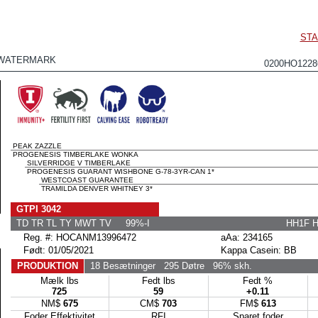
STA
WATERMARK
0200HO122
PEAK ZAZZLE
PROGENESIS TIMBERLAKE WONKA
SILVERRIDGE V TIMBERLAKE
PROGENESIS GUARANT WISHBONE G-78-3YR-CAN 1*
WESTCOAST GUARANTEE
TRAMILDA DENVER WHITNEY 3*
GTPI 3042
TD TR TL TY MWT TV 99%-I
HH1F 
Reg. #: HOCANM13996472
aAa: 234165
Født: 01/05/2021
Kappa Casein: BB
PRODUKTION
18 Besætninger
295 Døtre
96% skh.
Mælk lbs
Fedt lbs
Fedt %
725
59
+0.11
NM$
675
CM$
703
FM$
613
Foder Effektivitet
RFI
Sparet foder