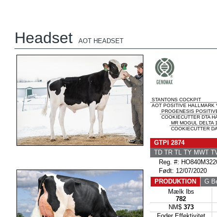
Headset
AOT HEADSET
STANTONS COCKPIT
AOT POSITIVE HALLMARK 
PROGENESIS POSITIV
COOKIECUTTER DTA HA
MR MOGUL DELTA 
COOKIECUTTER DA
GTPI 2874
TD TR TL TY MWT 
Reg. #: HO840M322
Født: 12/07/2020
PRODUKTION
G Be
Mælk lbs
782
NM$
373
Foder Effektivitet