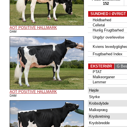
152
SUNDHED I ØVRIGT
Holdbarhed
Celletal
AOT POSITIVE HALLMARK
Hunlig Frugtbarhed
DAM
Ungdyr overlevelse
Kviens levedygtighe
Frugtbarhed Index
EKSTERIØR
G Bes
PTAT
Malkeorganer
Lemmer
Højde
AOT POSITIVE HALLMARK
DAM
Styrke
Krobsdybde
Malkepræg
Krydsretning
Krydsbredde