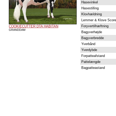
Hasevinkel
Hasestilling
Klovhældning
Lemmer & Klove Scor
Foryvertilhæftning
COOKIECUTTER DTA HABITAN
GRANDDAM
Bagyverhøjde
Bagyverbredde
Yverbånd
Yverdybde
Forpatteafstand
Pattelængde
Bagpatteastand