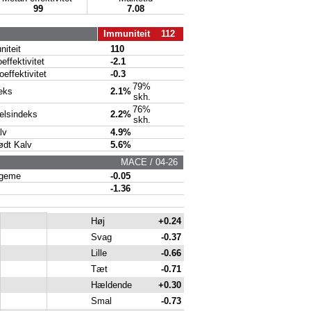
99
7.08
Immuniteit 112
iteit
110
ffektivitet
-2.1
ffektivitet
-0.3
79%
eks
2.1%
skh.
76%
lsindeks
2.2%
skh.
lv
4.9%
dt Kalv
5.6%
MACE / 04-26
geme
-0.05
-1.36
Høj
+0.24
Svag
-0.37
Lille
-0.66
Tæt
-0.71
Hældende
+0.30
Smal
-0.73