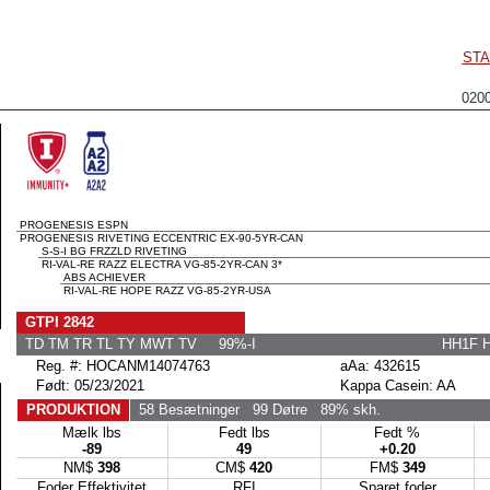
STA
020
PROGENESIS ESPN
PROGENESIS RIVETING ECCENTRIC EX-90-5YR-CAN
S-S-I BG FRZZLD RIVETING
RI-VAL-RE RAZZ ELECTRA VG-85-2YR-CAN 3*
ABS ACHIEVER
RI-VAL-RE HOPE RAZZ VG-85-2YR-USA
GTPI 2842
TD TM TR TL TY MWT TV 99%-I
HH1F 
Reg. #: HOCANM14074763
aAa: 432615
Født: 05/23/2021
Kappa Casein: AA
PRODUKTION
58 Besætninger
99 Døtre
89% skh.
Mælk lbs
Fedt lbs
Fedt %
-89
49
+0.20
NM$
398
CM$
420
FM$
349
Foder Effektivitet
RFI
Sparet foder