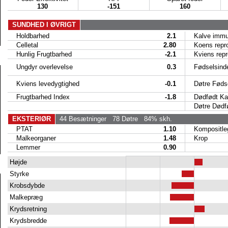
130
-151
160
SUNDHED I ØVRIGT
Holdbarhed
2.1
Kalve immun
Celletal
2.80
Koens reproe
Hunlig Frugtbarhed
-2.1
Kviens reproe
Ungdyr overlevelse
0.3
Fødselsind
Kviens levedygtighed
-0.1
Døtre Fødse
Frugtbarhed Index
-1.8
Dødfødt Ka
Døtre Dødfø
EKSTERIØR
44 Besætninger
78 Døtre
84% skh.
PTAT
1.10
Kompositle
Malkeorganer
1.48
Krop
Lemmer
0.90
Højde
Styrke
Krobsdybde
Malkepræg
Krydsretning
Krydsbredde