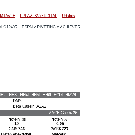
MTAVLE
LPI AVLSVÆRDITAL
Udskriv
0HO12405 ESPN x RIVETING x ACHIEVER
HH2F HH3F HH4F HH5F HH6F HCDF HMWF
DMS:
Beta Casein: A2A2
MACE-G / 04-26
Protein lbs
Protein %
10
+0.05
GM$
346
DWP$
723
Metan effektivitet
Malketid