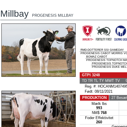
Millbay
PROGENESIS MILLBAY
RMD-DOTTERER SSI GAMEDAY
PROGENESIS CABOT MORRIS VG
BOMAZ CABOT
PROGENESIS TOPNOTCH MACI
PROGENESIS TOPNOTC
PROGENESIS DUKE MELE
GTPI 3248
TD TR TL TY MWT TV 9
Reg. #: HOCANM140749
Født: 08/11/2021
PRODUKTION
27 Besæt
Mælk lbs
993
NM$
768
Foder Effektivitet
260
Gennems