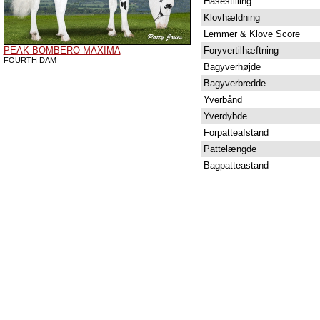
Hasestilling
Klovhældning
Lemmer & Klove Score
PEAK BOMBERO MAXIMA
Foryvertilhæftning
FOURTH DAM
Bagyverhøjde
Bagyverbredde
Yverbånd
Yverdybde
Forpatteafstand
Pattelængde
Bagpatteastand