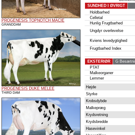
SUNDHED I ØVRIGT
Holdbarhed
Celletal
PROGENESIS TOPNOTCH MACIE
Hunlig Frugtbarhed
GRANDDAM
Ungdyr overlevelse
Kviens levedygtighed
Frugtbarhed Index
EKSTERIØR
G Besætni
PTAT
Malkeorganer
Lemmer
Højde
PROGENESIS DUKE MELEE
THIRD DAM
Styrke
Krobsdybde
Malkepræg
Krydsretning
Krydsbredde
Hasevinkel