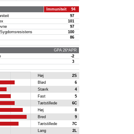
Immuniteit 94
iteit
97
ex
101
vne
97
Sygdomsresistens
100
86
GPA 26*APR
e
-2
3
Høj
2S
Blød
6
Stærk
4
Fast
5
Tætstillede
6C
Høj
8
Bred
9
Tætstillede
7C
Lang
2L