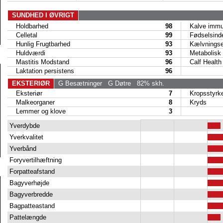
SUNDHED I ØVRIGT
Holdbarhed
98
Kalve immun
Celletal
99
Fødselsind
Hunlig Frugtbarhed
93
Kælvningse
Huldværdi
93
Metabolisk 
Mastitis Modstand
96
Calf Health
Laktation persistens
96
EKSTERIØR
G Besætninger
G Døtre
82% skh.
Eksteriør
7
Kropsstyrk
Malkeorganer
8
Kryds
Lemmer og klove
3
Yverdybde
Yverkvalitet
Yverbånd
Foryvertilhæftning
Forpatteafstand
Bagyverhøjde
Bagyverbredde
Bagpatteastand
Pattelængde