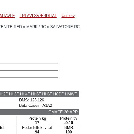
MTAVLE
TPI AVLSVÆRDITAL
Udskriv
ENITE RED x MARK *RC x SALVATORE RC
HH2F HH3F HH4F HH5F HH6F HCDF HMWF
DMS: 123,126
Beta Casein: A1A2
GMACE 26*APR
Protein kg
Protein %
17
-0.10
itet
Foder Effektivitet
BMR
94
100