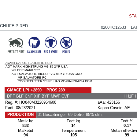
STA
IGHLIFE-P-RED
0200HO12533 LAT
AVANT-GARDE-I LATENITE RED
AOT MARK HIGHSTRUNG VG-85-2YR-USA
WILDER MARK *RC
AOT SALVATORE HICCUP VG-88-5YR-USA GMD
MR SALVATORE RC
COOKIECUTTER SSIRE HAS VG-88-4YR-USA DOM
GMACE LPI +2890 PRO$ 289
DPF BLF CNF XIF BYF MWF CVF
HH1F 
Reg. #: HO840M3226954608
aAa: 423156
Født: 08/23/2021
Kappa Casein: AE
PRODUKTION
31 Besætninger
69 Døtre
85% skh.
Mælk kg
Fedt kg
Fedt %
832
14
-0.17
Malketid
Temperament
Metan effektiv
94
105
99