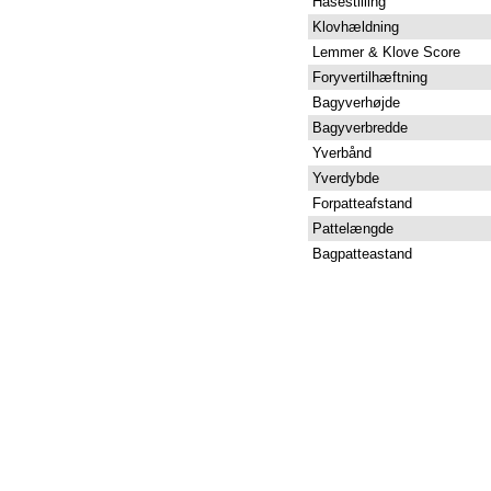
Hasestilling
Klovhældning
Lemmer & Klove Score
Foryvertilhæftning
Bagyverhøjde
Bagyverbredde
Yverbånd
Yverdybde
Forpatteafstand
Pattelængde
Bagpatteastand