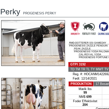
Perky
PROGENESIS PERKY
RMD-DOTTERER SSI GAMEDAY
PROGENESIS ZAZZLE PENGUIN
PEAK ZAZZLE
PROGENESIS YODA PALOMA E
CAL-ROY-AL YODA
PROGENESIS FORTUNE P
GTPI 3192
TD TM TR TL TY MWT T
Reg. #: HOCANM142269
Født: 12/14/2021
PRODUKTION
17 Besæt
Mælk lbs
99
NM$
699
Foder Effektivitet
204
Gennems