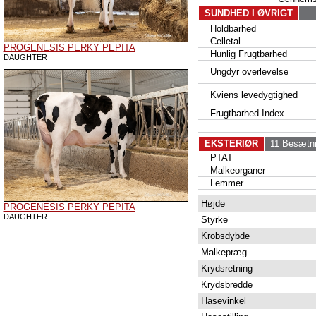
SUNDHED I ØVRIGT
Holdbarhed
Celletal
PROGENESIS PERKY PEPITA
Hunlig Frugtbarhed
DAUGHTER
Ungdyr overlevelse
Kviens levedygtighed
Frugtbarhed Index
EKSTERIØR
11 Besætni
PTAT
Malkeorganer
Lemmer
Højde
PROGENESIS PERKY PEPITA
DAUGHTER
Styrke
Krobsdybde
Malkepræg
Krydsretning
Krydsbredde
Hasevinkel