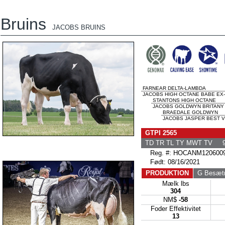
Bruins
JACOBS BRUINS
FARNEAR DELTA-LAMBDA
JACOBS HIGH OCTANE BABE EX-9
STANTONS HIGH OCTANE
JACOBS GOLDWYN BRITANY E
BRAEDALE GOLDWYN
JACOBS JASPER BEST VG
GTPI 2565
TD TR TL TY MWT TV 9
Reg. #: HOCANM120600
Født: 08/16/2021
PRODUKTION
G Besætn
Mælk lbs
304
NM$
-58
Foder Effektivitet
13