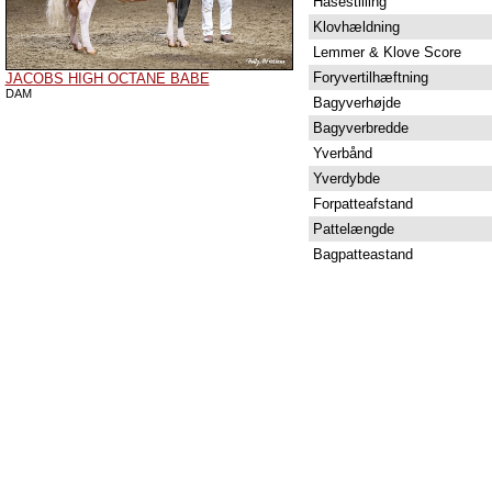
Hasestilling
Klovhældning
Lemmer & Klove Score
Foryvertilhæftning
JACOBS HIGH OCTANE BABE
DAM
Bagyverhøjde
Bagyverbredde
Yverbånd
Yverdybde
Forpatteafstand
Pattelængde
Bagpatteastand