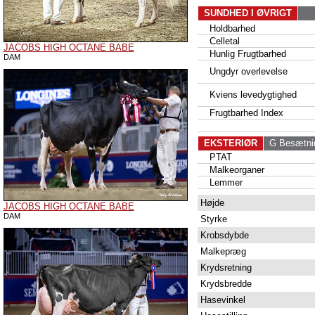
SUNDHED I ØVRIGT
Holdbarhed
Celletal
JACOBS HIGH OCTANE BABE
Hunlig Frugtbarhed
DAM
Ungdyr overlevelse
Kviens levedygtighed
Frugtbarhed Index
EKSTERIØR
G Besætni
PTAT
Malkeorganer
Lemmer
Højde
JACOBS HIGH OCTANE BABE
DAM
Styrke
Krobsdybde
Malkepræg
Krydsretning
Krydsbredde
Hasevinkel