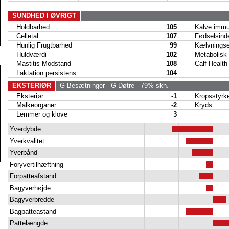
SUNDHED I ØVRIGT
Holdbarhed
105
Kalve immun
Celletal
107
Fødselsind
Hunlig Frugtbarhed
99
Kælvningse
Huldværdi
102
Metabolisk 
Mastitis Modstand
108
Calf Health
Laktation persistens
104
EKSTERIØR
G Besætninger
G Døtre
79% skh.
Eksteriør
-1
Kropsstyrk
Malkeorganer
-2
Kryds
Lemmer og klove
3
Yverdybde
Yverkvalitet
Yverbånd
Foryvertilhæftning
Forpatteafstand
Bagyverhøjde
Bagyverbredde
Bagpatteastand
Pattelængde