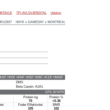
MTAVLE
TPI AVLSVÆRDITAL
Udskriv
HO12937 HAYK x GAMEDAY x MONTREAL
HH2F HH3F HH4F HH5F HH6F HCDF HMWF
DMS:
Beta Casein: A1A1
GPA 26*APR
Protein kg
Protein %
70
+0.38
itet
Foder Effektivitet
BMR
105
102