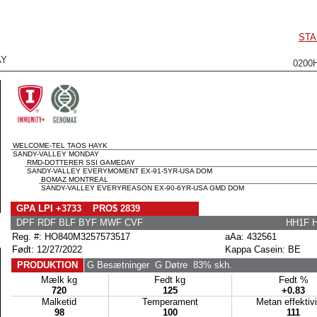
STA
AY
0200
WELCOME-TEL TAOS HAYK
SANDY-VALLEY MONDAY
RMD-DOTTERER SSI GAMEDAY
SANDY-VALLEY EVERYMOMENT EX-91-5YR-USA DOM
BOMAZ MONTREAL
SANDY-VALLEY EVERYREASON EX-90-6YR-USA GMD DOM
GPA LPI +3733 PRO$ 2839
DPF RDF BLF BYF MWF CVF
HH1F 
Reg. #: HO840M3257573517
aAa: 432561
Født: 12/27/2022
Kappa Casein: BE
PRODUKTION
G Besætninger
G Døtre
83% skh.
Mælk kg
Fedt kg
Fedt %
720
125
+0.83
Malketid
Temperament
Metan effektiv
98
100
111