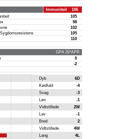
Immuniteit 106
iteit
105
ex
98
vne
102
Sygdomsresistens
105
110
GPA 26*APR
e
0
-2
Dyb
6D
Kødfuld
-4
Svag
-3
Løs
-1
Vidtstillede
2W
Lav
-1
Bred
2
Vidtstillede
4W
Lang
4L