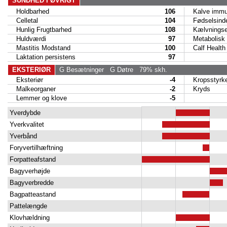
SUNDHED I ØVRIGT
Holdbarhed
106
Kalve immun
Celletal
104
Fødselsind
Hunlig Frugtbarhed
108
Kælvningse
Huldværdi
97
Metabolisk 
Mastitis Modstand
100
Calf Health
Laktation persistens
97
EKSTERIØR
G Besætninger
G Døtre
79% skh.
Eksteriør
-4
Kropsstyrk
Malkeorganer
-2
Kryds
Lemmer og klove
-5
Yverdybde
Yverkvalitet
Yverbånd
Foryvertilhæftning
Forpatteafstand
Bagyverhøjde
Bagyverbredde
Bagpatteastand
Pattelængde
Klovhældning