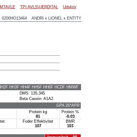
MTAVLE
TPI AVLSVÆRDITAL
Udskriv
0200HO13464 ANDRI x LIONEL x ENTITY
HH2F HH3F HH4F HH5F HH6F HCDF HMWF
DMS: 135,345
Beta Casein: A1A2
GPA 26*APR
Protein kg
Protein %
81
-0.03
itet
Foder Effektivitet
BMR
107
103