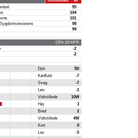
Immuniteit 98
iteit
95
ex
104
vne
101
Sygdomsresistens
98
99
GPA 26*APR
e
-2
-2
Dyb
5D
Kødfuld
-7
Svag
-7
Løs
-1
Vidtstillede
10W
Høj
3
Bred
2
Vidtstillede
4W
Kort
0
Lav
-5