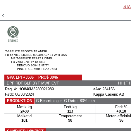
STA
LK
T-SPRUCE FROSTBITE ANDRI
FB 667819 LIONEL 800494 GP-81-2YR-USA
MR T-SPRUCE FRAZZ LIONEL
FB 7683 ENTITY 667819
DENOVO 8084 ENTITY
PINE-TREE 6586 FRAZ 7683
GPA LPI +3506 PRO$ 3046
DPF RDF BLF BYF MWF CVF
HH1F 
Reg. #: HO840M3280021989
aAa: 234156
Født: 06/30/2024
Kappa Casein: AB
PRODUKTION
G Besætninger
G Døtre
83% skh.
Mælk kg
Fedt kg
Fedt %
2439
113
+0.10
Malketid
Temperament
Metan effektiv
101
98
96