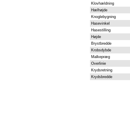
Klovhældning
Hælhøjde
Knoglebygning
Hasevinkel
Hasestilling
Højde
Brystbredde
Krobsdybde
Malkepræg
Overlinie
Krydsretning
Krydsbredde