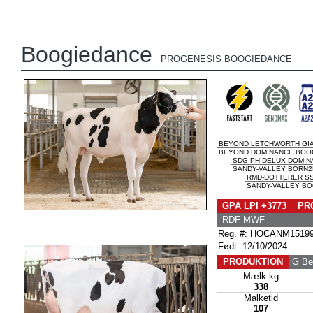
Boogiedance
PROGENESIS BOOGIEDANCE
BEYOND LETCHWORTH GI
BEYOND DOMINANCE BOOG
SDG-PH DELUX DOMIN
SANDY-VALLEY BORN2
RMD-DOTTERER SS
SANDY-VALLEY BO
GPA LPI +3773 PRO
RDF MWF
Reg. #: HOCANM1519
Født: 12/10/2024
PRODUKTION
G Be
Mælk kg
338
Malketid
107