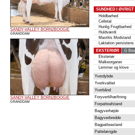
SUNDHED I ØVRIGT
Holdbarhed
Celletal
Hunlig Frugtbarhed
SANDY-VALLEY BORN2BOOGIE
Huldværdi
GRANDDAM
Mastitis Modstand
Laktation persistens
EKSTERIØR
G Bes
Eksteriør
Malkeorganer
Lemmer og klove
Yverdybde
Yverkvalitet
Yverbånd
Foryvertilhæftning
SANDY-VALLEY BORN2BOOGIE
GRANDDAM
Forpatteafstand
Bagyverhøjde
Bagyverbredde
Bagpatteastand
Pattelængde