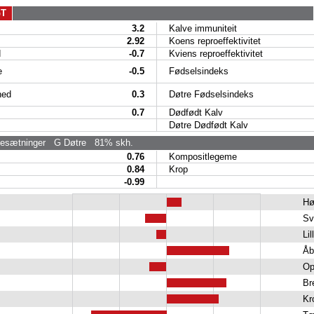
GT
3.2
Kalve immuniteit
2.92
Koens reproeffektivitet
d
-0.7
Kviens reproeffektivitet
e
-0.5
Fødselsindeks
hed
0.3
Døtre Fødselsindeks
0.7
Dødfødt Kalv
Døtre Dødfødt Kalv
sætninger
G Døtre
81% skh.
0.76
Kompositlegeme
0.84
Krop
-0.99
Hø
Sv
Lil
Åb
Op
Br
Kr