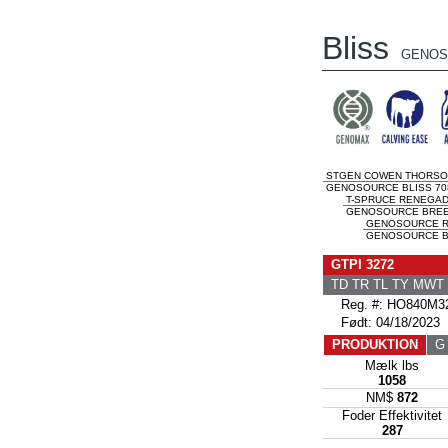
Bliss
GENOS
STGEN COWEN THORS
GENOSOURCE BLISS 708
T-SPRUCE RENEGAD
GENOSOURCE BREEZ
GENOSOURCE R
GENOSOURCE BR
GTPI 3272
TD TR TL TY MWT
Reg. #: HO840M32
Født: 04/18/2023
PRODUKTION
G 
Mælk lbs
1058
NM$
872
Foder Effektivitet
287