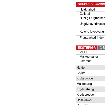
SUNDHED I ØVRI
Holdbarhed
Celletal
Hunlig Frugtbarhe
Ungdyr overlevels
Kviens levedygtig
Frugtbarhed Index
EKSTERIØR
G Be
PTAT
Malkeorganer
Lemmer
Højde
Styrke
Krobsdybde
Malkepræg
Krydsretning
Krydsbredde
Hasevinkel