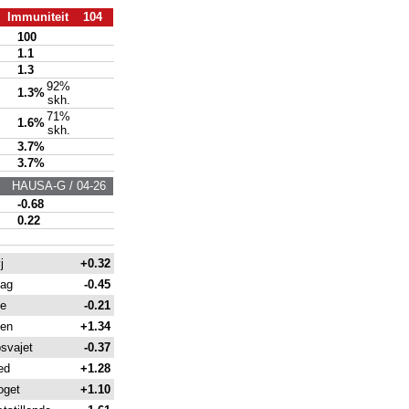
Immuniteit 104
100
1.1
1.3
92%
1.3%
skh.
71%
1.6%
skh.
3.7%
3.7%
HAUSA-G / 04-26
-0.68
0.22
j
+0.32
ag
-0.45
le
-0.21
en
+1.34
svajet
-0.37
ed
+1.28
oget
+1.10