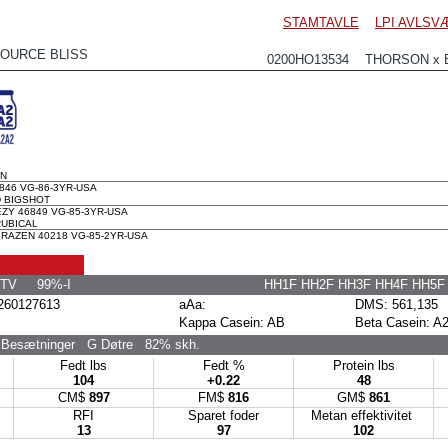
STAMTAVLE
LPI AVLSV
OURCE BLISS
0200HO13534 THORSON x 
ON
46 VG-86-3YR-USA
 BIGSHOT
Y 46849 VG-85-3YR-USA
UBICAL
AZEN 40218 VG-85-2YR-USA
 TV 99%-I
HH1F HH2F HH3F HH4F HH5
60127613
aAa:
DMS: 561,135
Kappa Casein: AB
Beta Casein: A
Besætninger
G Døtre
82% skh.
Fedt lbs
Fedt %
Protein lbs
104
+0.22
48
CM$
897
FM$
816
GM$
861
RFI
Sparet foder
Metan effektivitet
13
97
102