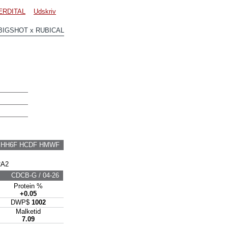
ÆRDITAL
Udskriv
BIGSHOT x RUBICAL
F HH6F HCDF HMWF
2A2
CDCB-G / 04-26
Protein %
+0.05
DWP$
1002
Malketid
7.09