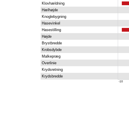
Klovhældning
Hælhøjde
Knoglebygning
Hasevinkel
Hasestilling
Højde
Brystbredde
Krobsdybde
Malkepræg
Overlinie
Krydsretning
Krydsbredde
-10