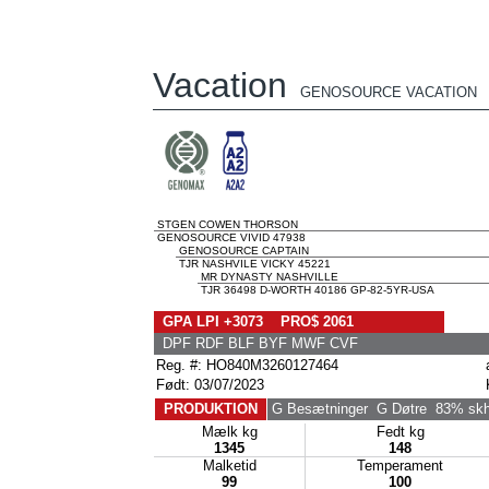
Vacation
GENOSOURCE VACATION
STGEN COWEN THORSON
GENOSOURCE VIVID 47938
GENOSOURCE CAPTAIN
TJR NASHVILE VICKY 45221
MR DYNASTY NASHVILLE
TJR 36498 D-WORTH 40186 GP-82-5YR-USA
GPA LPI +3073 PRO$ 2061
DPF RDF BLF BYF MWF CVF
Reg. #: HO840M3260127464
Født: 03/07/2023
PRODUKTION
G Besætninger
G Døtre
83% skh
Mælk kg
Fedt kg
1345
148
Malketid
Temperament
99
100