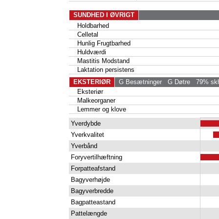
SUNDHED I ØVRIGT
Holdbarhed
Celletal
Hunlig Frugtbarhed
Huldværdi
Mastitis Modstand
Laktation persistens
EKSTERIØR
G Besætninger
G Døtre
79% skh
Eksteriør
Malkeorganer
Lemmer og klove
Yverdybde
Yverkvalitet
Yverbånd
Foryvertilhæftning
Forpatteafstand
Bagyverhøjde
Bagyverbredde
Bagpatteastand
Pattelængde