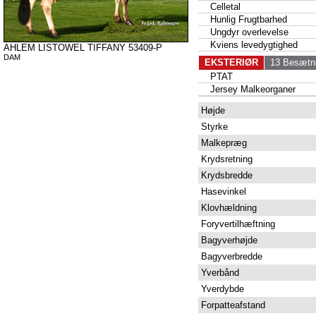
Celletal
Hunlig Frugtbarhed
Ungdyr overlevelse
Kviens levedygtighed
AHLEM LISTOWEL TIFFANY 53409-P
DAM
EKSTERIØR
13 Besætni
PTAT
Jersey Malkeorganer
Højde
Styrke
Malkepræg
Krydsretning
Krydsbredde
Hasevinkel
Klovhældning
Foryvertilhæftning
Bagyverhøjde
Bagyverbredde
Yverbånd
Yverdybde
Forpatteafstand