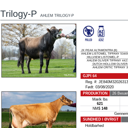
Trilogy-P
AHLEM TRILOGY-P
JX PEAK ALTAMONTRA {6}
AHLEM LISTOWEL TIFFANY 53409
HILLVIEW LISTOWEL-P
AHLEM OLIVER TIFFANY 442
DUTCH HOLLOW OLIVER
AHLEM CRITIC TIFFANY 
GJPI 64
Reg. #: JE840M32026313
Født: 03/08/2020
PRODUKTION
26 Besæt
Mælk lbs
621
NM$
148
Gennem
SUNDHED I ØVRIGT
Holdbarhed