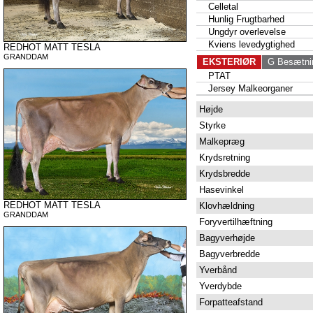
Celletal
Hunlig Frugtbarhed
Ungdyr overlevelse
Kviens levedygtighed
REDHOT MATT TESLA
GRANDDAM
EKSTERIØR
G Besætni
PTAT
Jersey Malkeorganer
Højde
Styrke
Malkepræg
Krydsretning
Krydsbredde
Hasevinkel
REDHOT MATT TESLA
Klovhældning
GRANDDAM
Foryvertilhæftning
Bagyverhøjde
Bagyverbredde
Yverbånd
Yverdybde
Forpatteafstand