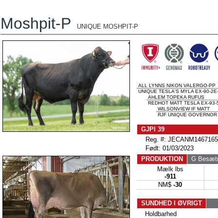
Moshpit-P
UNIQUE MOSHPIT-P
ALL LYNNS NIKON VALERGO-PP
UNIQUE TESLA'S MYLA EX-90-2E
AHLEM TOPEKA RUFUS
REDHOT MATT TESLA EX-93-
WILSONVIEW IF MATT
RJF UNIQUE GOVERNOR 
GJPI 39
Reg. #: JECANM1467165
Født: 01/03/2023
PRODUKTION
G Besætn
Mælk lbs
-911
NM$
-30
SUNDHED I ØVRIGT
Holdbarhed