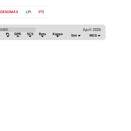
 GENOMAX
LPI
PTI
April 2026
DHED
PL
DPR
SCS
Beta
Kappa
Sire
MGS