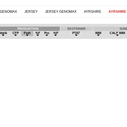
 GENOMAX
JERSEY
JERSEY GENOMAX
AYRSHIRE
AYRSHIRE
PRODUKTION
EKSTERIØR
SUN
Mælk
CFP
Fedt
%F
Pro
%P
PTAT
IMM
CALF IMM