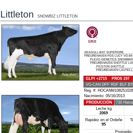
Littleton
SNOWBIZ LITTLETON
SEAGULL-BAY SUPERSIRE
FREUREHAVEN FGS LUCY VG-86-
FLEVO GENETICS SNOWMA
FREUREHAVEN SHOTTLE LAUT
PICSTON SHOTTLE
FREUREHAVEN LAUTELLA
GLPI +2715 PRO$ 197
VG-CAN DPF RDF BLF BY
Reg. #: HOCANM10825102
Nacimiento: 05/16/2013
PRODUCCIÓN
730 Hato
Leche kg
2069
Rapidez en el Ordeñe
T
95
Promedio