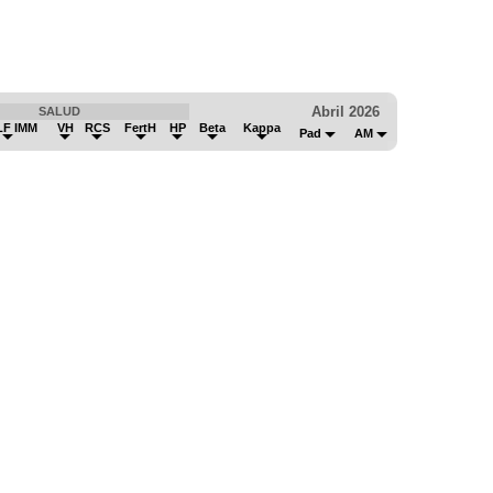
Abril 2026
SALUD
LF IMM
VH
RCS
FertH
HP
Beta
Kappa
Pad
AM