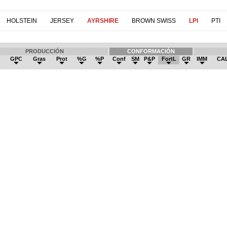
HOLSTEIN
JERSEY
AYRSHIRE
BROWN SWISS
LPI
PTI
PRODUCCIÓN
CONFORMACIÓN
h
GPC
Gras
Prot
%G
%P
Conf
SM
P&P
FortL
GR
IMM
CA