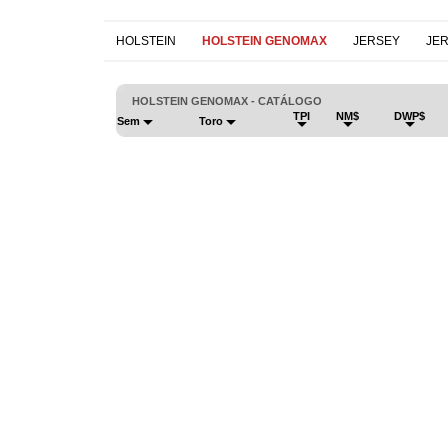
HOLSTEIN
HOLSTEIN GENOMAX
JERSEY
JE
HOLSTEIN GENOMAX - CATÁLOGO
TPI
NM$
DWP$
Sem
Toro